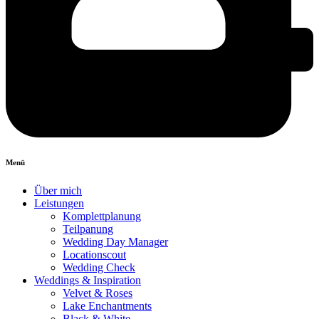
Menü
Über mich
Leistungen
Komplettplanung
Teilpanung
Wedding Day Manager
Locationscout
Wedding Check
Weddings & Inspiration
Velvet & Roses
Lake Enchantments
Black & White