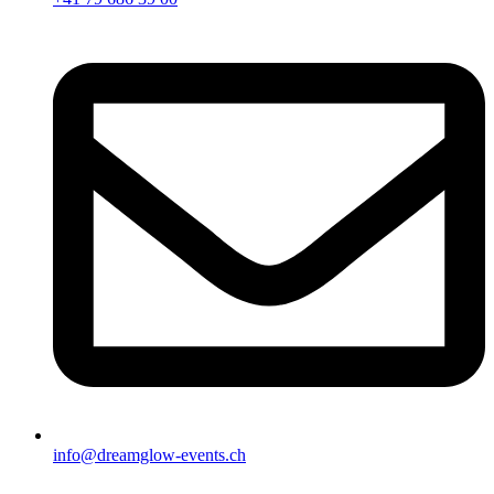
info@dreamglow-events.ch