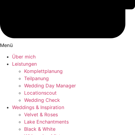
Menü
Über mich
Leistungen
Komplettplanung
Teilpanung
Wedding Day Manager
Locationscout
Wedding Check
Weddings & Inspiration
Velvet & Roses
Lake Enchantments
Black & White