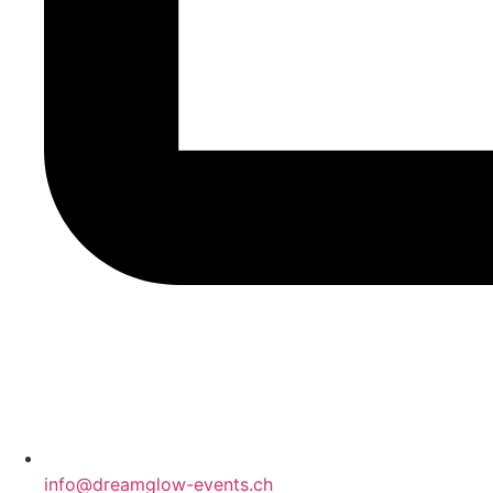
info@dreamglow-events.ch