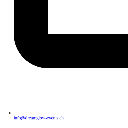
info@dreamglow-events.ch