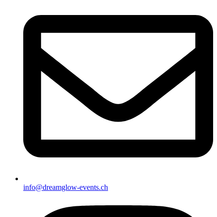
info@dreamglow-events.ch